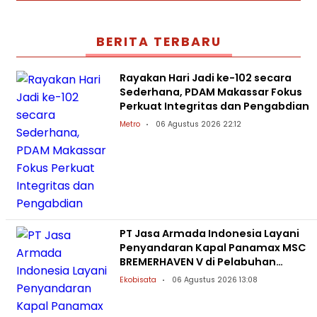
BERITA TERBARU
Rayakan Hari Jadi ke-102 secara
Sederhana, PDAM Makassar Fokus
Perkuat Integritas dan Pengabdian
Metro
06 Agustus 2026 22:12
PT Jasa Armada Indonesia Layani
Penyandaran Kapal Panamax MSC
BREMERHAVEN V di Pelabuhan
Patimban
Ekobisata
06 Agustus 2026 13:08