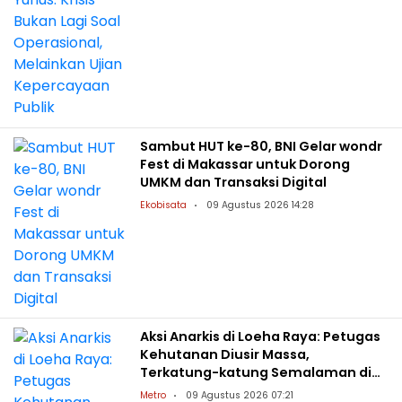
Sambut HUT ke-80, BNI Gelar wondr
Fest di Makassar untuk Dorong
UMKM dan Transaksi Digital
Ekobisata
09 Agustus 2026 14:28
Aksi Anarkis di Loeha Raya: Petugas
Kehutanan Diusir Massa,
Terkatung-katung Semalaman di
Danau Towuti
Metro
09 Agustus 2026 07:21