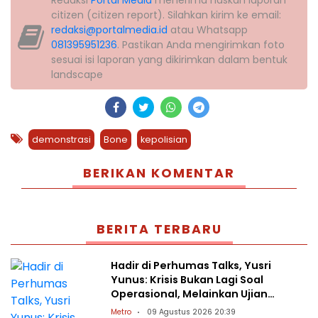
citizen (citizen report). Silahkan kirim ke email:
redaksi@portalmedia.id
atau Whatsapp
081395951236
. Pastikan Anda mengirimkan foto
sesuai isi laporan yang dikirimkan dalam bentuk
landscape
demonstrasi
Bone
kepolisian
BERIKAN KOMENTAR
BERITA TERBARU
Hadir di Perhumas Talks, Yusri
Yunus: Krisis Bukan Lagi Soal
Operasional, Melainkan Ujian
Kepercayaan Publik
Metro
09 Agustus 2026 20:39