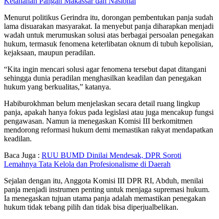
Ketahanan Pangan Makassar dan Nasional
Menurut politikus Gerindra itu, dorongan pembentukan panja sudah
lama disuarakan masyarakat. Ia menyebut panja diharapkan menjadi
wadah untuk merumuskan solusi atas berbagai persoalan penegakan
hukum, termasuk fenomena keterlibatan oknum di tubuh kepolisian,
kejaksaan, maupun peradilan.
“Kita ingin mencari solusi agar fenomena tersebut dapat ditangani
sehingga dunia peradilan menghasilkan keadilan dan penegakan
hukum yang berkualitas,” katanya.
Habiburokhman belum menjelaskan secara detail ruang lingkup
panja, apakah hanya fokus pada legislasi atau juga mencakup fungsi
pengawasan. Namun ia menegaskan Komisi III berkomitmen
mendorong reformasi hukum demi memastikan rakyat mendapatkan
keadilan.
Baca Juga :
RUU BUMD Dinilai Mendesak, DPR Soroti
Lemahnya Tata Kelola dan Profesionalisme di Daerah
Sejalan dengan itu, Anggota Komisi III DPR RI, Abduh, menilai
panja menjadi instrumen penting untuk menjaga supremasi hukum.
Ia menegaskan tujuan utama panja adalah memastikan penegakan
hukum tidak tebang pilih dan tidak bisa diperjualbelikan.