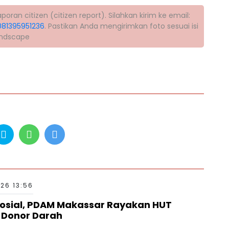
ran citizen (citizen report). Silahkan kirim ke email:
081395951236
. Pastikan Anda mengirimkan foto sesuai isi
andscape
26 13:56
osial, PDAM Makassar Rayakan HUT
l Donor Darah