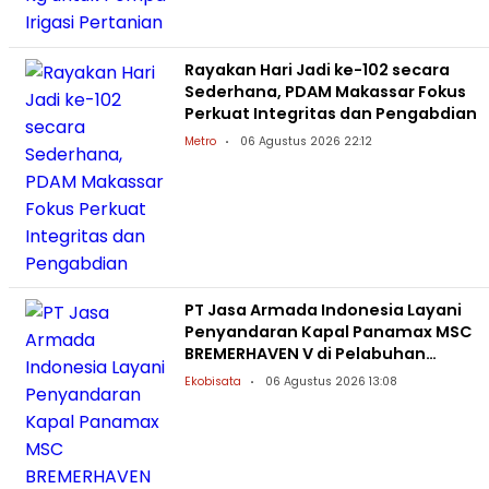
Rayakan Hari Jadi ke-102 secara
Sederhana, PDAM Makassar Fokus
Perkuat Integritas dan Pengabdian
Metro
06 Agustus 2026 22:12
PT Jasa Armada Indonesia Layani
Penyandaran Kapal Panamax MSC
BREMERHAVEN V di Pelabuhan
Patimban
Ekobisata
06 Agustus 2026 13:08