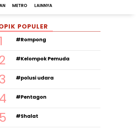
AN
METRO
LAINNYA
OPIK POPULER
1
#Rompong
2
#Kelompok Pemuda
3
#polusi udara
4
#Pentagon
5
#Shalat