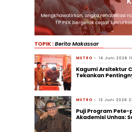
K
Mengkhawatirkan, angka rehabilitasi na
TP PKK bergerak cepat luncurka
TOPIK :
Berita Makassar
METRO
14 Juni 2026 1
Kagumi Arsitektur 
Tekankan Pentingny
METRO
13 Juni 2026 2
Puji Program Pete-
Akademisi Unhas: S