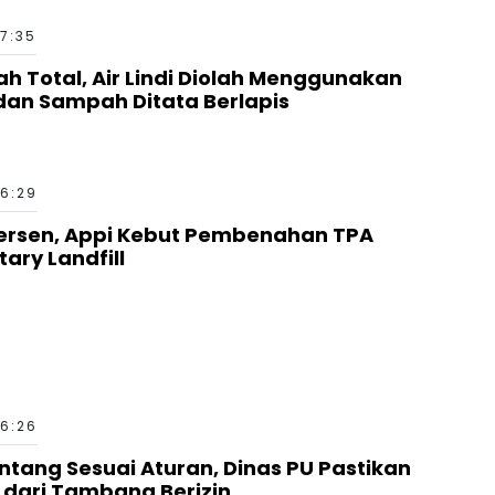
17:35
h Total, Air Lindi Diolah Menggunakan
 dan Sampah Ditata Berlapis
16:29
Persen, Appi Kebut Pembenahan TPA
ary Landfill
16:26
ang Sesuai Aturan, Dinas PU Pastikan
 dari Tambang Berizin