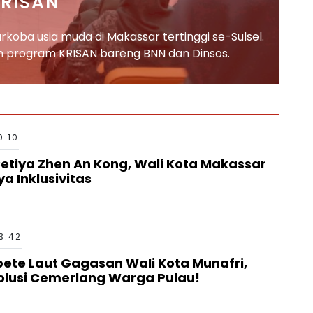
RISAN
rkoba usia muda di Makassar tertinggi se-Sulsel.
n program KRISAN bareng BNN dan Dinsos.
0:10
Cetiya Zhen An Kong, Wali Kota Makassar
a Inklusivitas
3:42
pete Laut Gagasan Wali Kota Munafri,
olusi Cemerlang Warga Pulau!