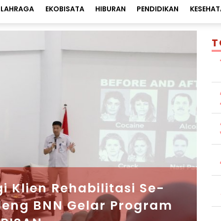
LAHRAGA
EKOBISATA
HIBURAN
PENDIDIKAN
KESEHAT
T
 Klien Rehabilitasi Se-
ndeng BNN Gelar Program