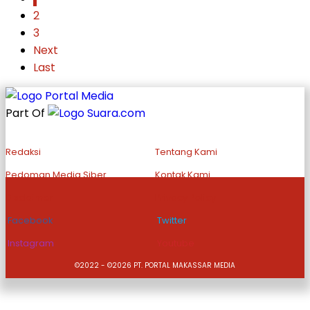
2
3
Next
Last
Part Of
Redaksi
Tentang Kami
Pedoman Media Siber
Kontak Kami
Disclaimer
Privacy Policy
Facebook
Twitter
Instagram
Youtube
©2022 - ©2026 PT. PORTAL MAKASSAR MEDIA