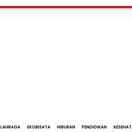
ket POV Festival Melalui
lafriends
agai Partner Official Ticket memberi kemudahan
LAHRAGA
EKOBISATA
HIBURAN
PENDIDIKAN
KESEHAT