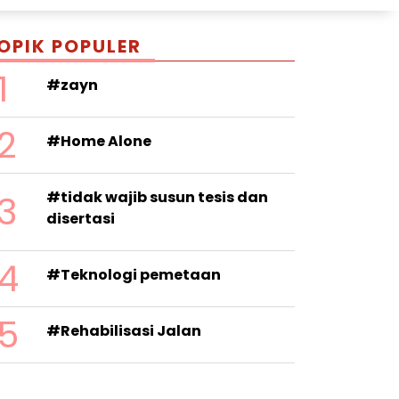
OPIK POPULER
1
#zayn
2
#Home Alone
3
#tidak wajib susun tesis dan
disertasi
4
#Teknologi pemetaan
5
#Rehabilisasi Jalan