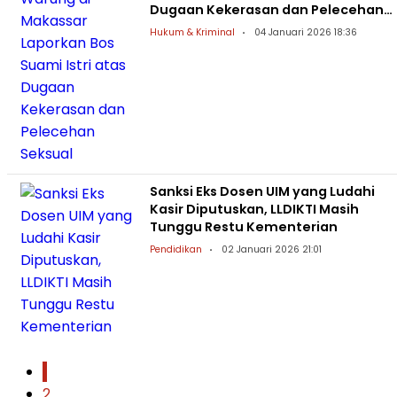
Dugaan Kekerasan dan Pelecehan
Seksual
Hukum & Kriminal
04 Januari 2026 18:36
Sanksi Eks Dosen UIM yang Ludahi
Kasir Diputuskan, LLDIKTI Masih
Tunggu Restu Kementerian
Pendidikan
02 Januari 2026 21:01
1
2