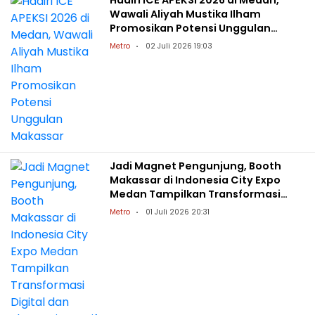
Hadiri ICE APEKSI 2026 di Medan,
Wawali Aliyah Mustika Ilham
Promosikan Potensi Unggulan
Makassar
Metro
02 Juli 2026 19:03
Jadi Magnet Pengunjung, Booth
Makassar di Indonesia City Expo
Medan Tampilkan Transformasi
Digital dan Ekonomi Kreatif
Metro
01 Juli 2026 20:31