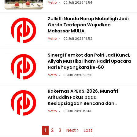
Metro
02 Juli 2026 18:54
Zulkifli Nanda Harap Muballigh Jadi
Garda Terdepan Wujudkan
Makassar MULIA
Metro
02 Juli 2026 18:52
Sinergi Pemkot dan Polri Jadi Kunci,
Aliyah Mustika Ilham Hadiri Upacara
Hari Bhayangkara ke-80
Metro
01 Juli 2026 20:26
Rakernas APEKSI 2026, Munafri
Arifuddin Fokus pada
Kesiapsiagaan Bencana dan
Stabilitas Pasokan Pangan
Metro
01 Juli 2026 15:33
1
2
3
Next
Last