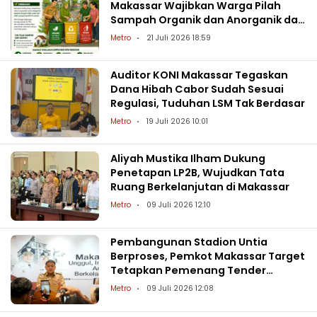
Makassar Wajibkan Warga Pilah
Sampah Organik dan Anorganik dari
Rumah
Metro
21 Juli 2026 18:59
Auditor KONI Makassar Tegaskan
Dana Hibah Cabor Sudah Sesuai
Regulasi, Tuduhan LSM Tak Berdasar
Metro
19 Juli 2026 10:01
Aliyah Mustika Ilham Dukung
Penetapan LP2B, Wujudkan Tata
Ruang Berkelanjutan di Makassar
Metro
09 Juli 2026 12:10
Pembangunan Stadion Untia
Berproses, Pemkot Makassar Target
Tetapkan Pemenang Tender
September 2026
Metro
09 Juli 2026 12:08