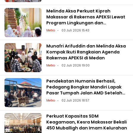
Melinda Aksa Perkuat Kiprah
Makassar di Rakernas APEKSI Lewat
Program Lingkungan dan
Pemberdayaan
Metro
03 Juli 2026 15:43
Munafri Arifuddin dan Melinda Aksa
Kompak Ikuti Rangkaian Agenda
Rakernas APEKSI di Medan
Metro
02 Juli 2026 19:00
Pendekatan Humanis Berhasil,
Pedagang Bongkar Mandiri Lapak
Pasar Tumpah Jalan AMD Setelah
20 Tahun
Metro
02 Juli 2026 18:57
Perkuat Kapasitas SDM
Keagamaan, Kesra Makassar Bekali
450 Muballigh dan Imam Kelurahan