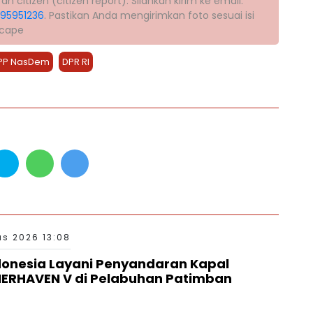
citizen (citizen report). Silahkan kirim ke email:
395951236
. Pastikan Anda mengirimkan foto sesuai isi
scape
PP NasDem
DPR RI
s 2026 13:08
donesia Layani Penyandaran Kapal
RHAVEN V di Pelabuhan Patimban