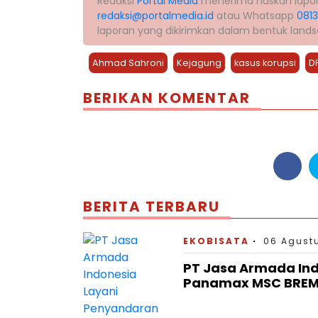
Redaksi
Portal Media
menerima naskah laporan 
redaksi@portalmedia.id
atau Whatsapp
081
laporan yang dikirimkan dalam bentuk land
Ahmad Sahroni
Kejagung
kasus korupsi
D
BERIKAN KOMENTAR
BERITA TERBARU
EKOBISATA
06 Agustu
PT Jasa Armada In
Panamax MSC BREME