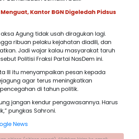
PG Menguat, Kantor BGN Digeledah Pidsus
 Jaksa Agung tidak usah diragukan lagi.
gga ribuan pelaku kejahatan diadili, dan
matkan. Jadi wajar kalau masyarakat taruh
but Politisi Fraksi Partai NasDem ini.
karta III itu menyampaikan pesan kepada
ejagung agar terus meningkatkan
ncegahan di tahun politik.
agung jangan kendur pengawasannya. Harus
ik,” pungkas Sahroni.
ogle News