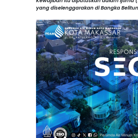
Kewajiban itu diputuskan dalam Ijtima
yang diselenggarakan di Bangka Belitun