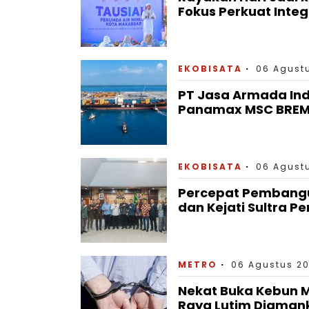
Fokus Perkuat Inte
EKOBISATA
06 Agustu
PT Jasa Armada In
Panamax MSC BREME
EKOBISATA
06 Agustu
Percepat Pembanguna
dan Kejati Sultra P
METRO
06 Agustus 20
Nekat Buka Kebun M
Raya Lutim Diaman