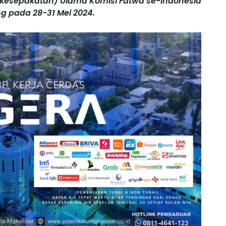
 (kesepakatan) Ulama Komisi Fatwa se-Indonesia
g pada 28-31 Mei 2024.