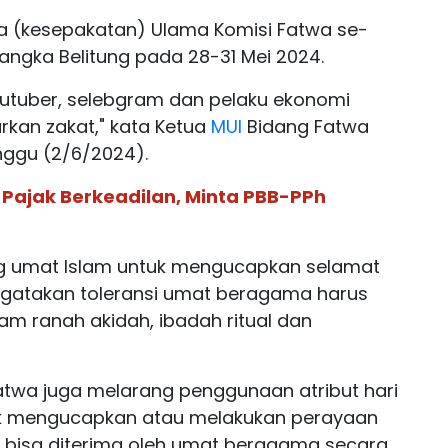
ma (kesepakatan) Ulama Komisi Fatwa se-
angka Belitung pada 28-31 Mei 2024.
utuber, selebgram dan pelaku ekonomi
arkan zakat," kata Ketua
MUI
Bidang Fatwa
inggu (2/6/2024).
 Pajak Berkeadilan, Minta PBB-PPh
rang umat Islam untuk mengucapkan selamat
ngatakan toleransi umat beragama harus
am ranah akidah, ibadah ritual dan
twa juga melarang penggunaan atribut hari
k mengucapkan atau melakukan perayaan
k bisa diterima oleh umat beragama secara