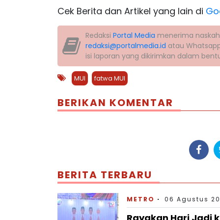
Cek Berita dan Artikel yang lain di
Go
Redaksi
Portal Media
menerima naskah la
redaksi@portalmedia.id
atau Whatsap
isi laporan yang dikirimkan dalam ben
MUI
fatwa MUI
BERIKAN KOMENTAR
BERITA TERBARU
METRO
06 Agustus 20
Rayakan Hari Jadi 