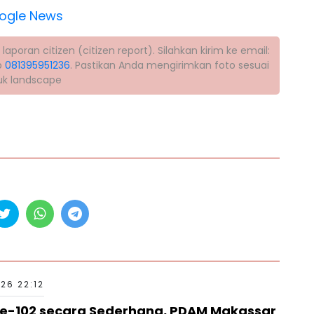
ogle News
poran citizen (citizen report). Silahkan kirim ke email:
p
081395951236
. Pastikan Anda mengirimkan foto sesuai
tuk landscape
26 22:12
ke-102 secara Sederhana, PDAM Makassar