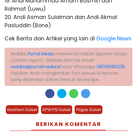
19. Andi Muhammad Arham Basmin dan
Rahmat (Luwu)
20. Andi Asman Sulaiman dan Andi Akmal
Pasluddin (Bone)
Cek Berita dan Artikel yang lain di
Google News
Redaksi
Portal Media
menerima naskah laporan citizen
(citizen report). Silahkan kirim ke email:
redaksi@portalmedia.id
atau Whatsapp
081395951236
.
Pastikan Anda mengirimkan foto sesuai isi laporan
yang dikirimkan dalam bentuk landscape
NasDem Sulsel
DPW PSI Sulsel
Pilgub Sulsel
BERIKAN KOMENTAR