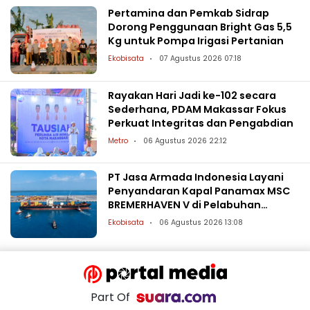
Pertamina dan Pemkab Sidrap
Dorong Penggunaan Bright Gas 5,5
Kg untuk Pompa Irigasi Pertanian
Ekobisata
07 Agustus 2026 07:18
Rayakan Hari Jadi ke-102 secara
Sederhana, PDAM Makassar Fokus
Perkuat Integritas dan Pengabdian
Metro
06 Agustus 2026 22:12
PT Jasa Armada Indonesia Layani
Penyandaran Kapal Panamax MSC
BREMERHAVEN V di Pelabuhan
Patimban
Ekobisata
06 Agustus 2026 13:08
Part Of