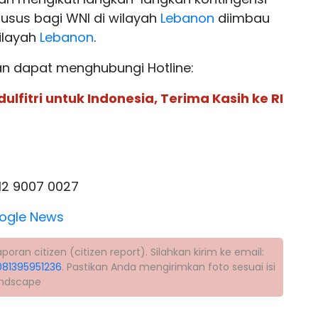
husus bagi WNI di wilayah
Lebanon
diimbau
ilayah
Lebanon
.
n dapat menghubungi Hotline:
ulfitri untuk Indonesia, Terima Kasih ke RI
812 9007 0027
ogle News
ran citizen (citizen report). Silahkan kirim ke email:
081395951236
. Pastikan Anda mengirimkan foto sesuai isi
andscape