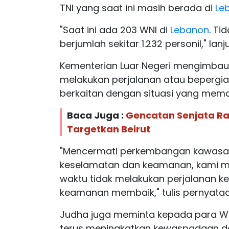
TNI yang saat ini masih berada di
Le
"Saat ini ada 203 WNI di
Lebanon
. Ti
berjumlah sekitar 1.232 personil," lanj
Kementerian Luar Negeri mengimbau 
melakukan perjalanan atau bepergia
berkaitan dengan situasi yang mema
Baca Juga :
Gencatan Senjata Rap
Targetkan Beirut
"Mencermati perkembangan kawasan T
keselamatan dan keamanan, kami 
waktu tidak melakukan perjalanan ke
keamanan membaik," tulis pernyataan
Judha juga meminta kepada para WNI
terus meningkatkan kewaspadaan da