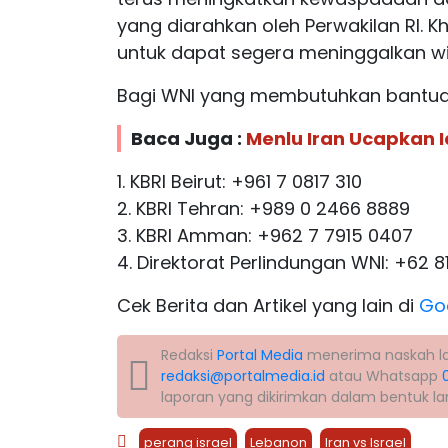
yang diarahkan oleh Perwakilan RI. K
untuk dapat segera meninggalkan w
Bagi WNI yang membutuhkan bantua
Baca Juga :
Menlu Iran Ucapkan Id
1. KBRI Beirut: +961 7 0817 310
2. KBRI Tehran: +989 0 2466 8889
3. KBRI Amman: +962 7 7915 0407
4. Direktorat Perlindungan WNI: +62 
Cek Berita dan Artikel yang lain di
Go
Redaksi
Portal Media
menerima naskah lapo
redaksi@portalmedia.id
atau Whatsapp
laporan yang dikirimkan dalam bentuk l
perang israel
Lebanon
Iran vs Israel