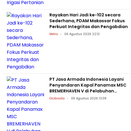
Rayakan Hari Jadi ke-102 secara
Sederhana, PDAM Makassar Fokus
Perkuat Integritas dan Pengabdian
Metro
06 Agustus 2026 22:12
PT Jasa Armada Indonesia Layani
Penyandaran Kapal Panamax MSC
BREMERHAVEN V di Pelabuhan
Patimban
Ekobisata
06 Agustus 2026 13:08