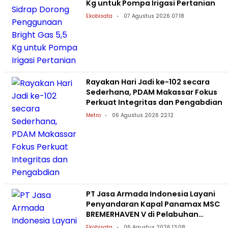
Kg untuk Pompa Irigasi Pertanian
Ekobisata
07 Agustus 2026 07:18
Rayakan Hari Jadi ke-102 secara
Sederhana, PDAM Makassar Fokus
Perkuat Integritas dan Pengabdian
Metro
06 Agustus 2026 22:12
PT Jasa Armada Indonesia Layani
Penyandaran Kapal Panamax MSC
BREMERHAVEN V di Pelabuhan
Patimban
Ekobisata
06 Agustus 2026 13:08