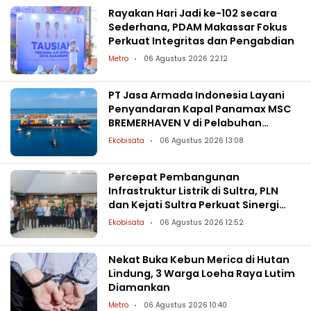
Rayakan Hari Jadi ke-102 secara
Sederhana, PDAM Makassar Fokus
Perkuat Integritas dan Pengabdian
Metro
06 Agustus 2026 22:12
PT Jasa Armada Indonesia Layani
Penyandaran Kapal Panamax MSC
BREMERHAVEN V di Pelabuhan
Patimban
Ekobisata
06 Agustus 2026 13:08
Percepat Pembangunan
Infrastruktur Listrik di Sultra, PLN
dan Kejati Sultra Perkuat Sinergi
Hukum
Ekobisata
06 Agustus 2026 12:52
Nekat Buka Kebun Merica di Hutan
Lindung, 3 Warga Loeha Raya Lutim
Diamankan
Metro
06 Agustus 2026 10:40