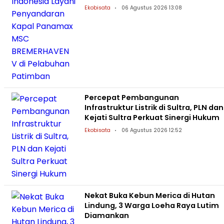
Patimban
Ekobisata
06 Agustus 2026 13:08
Percepat Pembangunan
Infrastruktur Listrik di Sultra, PLN dan
Kejati Sultra Perkuat Sinergi Hukum
Ekobisata
06 Agustus 2026 12:52
Nekat Buka Kebun Merica di Hutan
Lindung, 3 Warga Loeha Raya Lutim
Diamankan