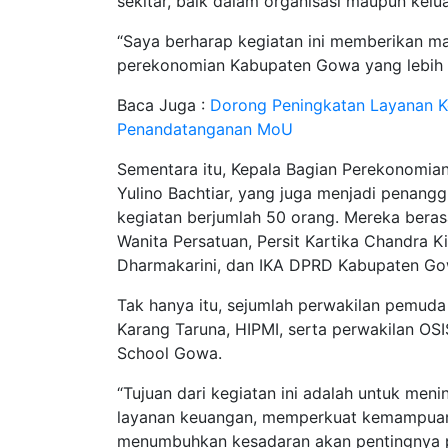
sekitar, baik dalam organisasi maupun kelu
“Saya berharap kegiatan ini memberikan m
perekonomian Kabupaten Gowa yang lebih t
Baca Juga :
Dorong Peningkatan Layanan K
Penandatanganan MoU
Sementara itu, Kepala Bagian Perekonomi
Yulino Bachtiar, yang juga menjadi penang
kegiatan berjumlah 50 orang. Mereka berasa
Wanita Persatuan, Persit Kartika Chandra K
Dharmakarini, dan IKA DPRD Kabupaten Go
Tak hanya itu, sejumlah perwakilan pemuda d
Karang Taruna, HIPMI, serta perwakilan OS
School Gowa.
“Tujuan dari kegiatan ini adalah untuk me
layanan keuangan, memperkuat kemampuan 
menumbuhkan kesadaran akan pentingnya pe