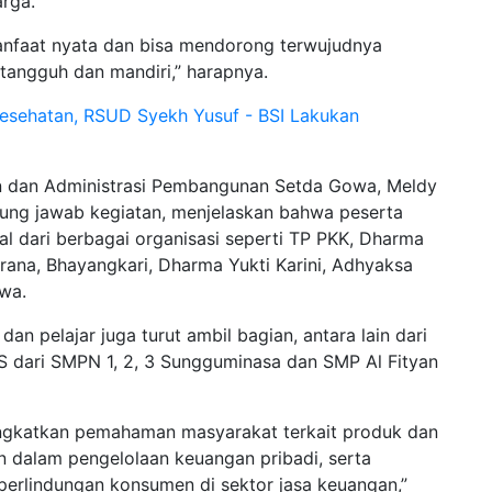
arga.
anfaat nyata dan bisa mendorong terwujudnya
angguh dan mandiri,” harapnya.
esehatan, RSUD Syekh Yusuf - BSI Lakukan
an dan Administrasi Pembangunan Setda Gowa, Meldy
gung jawab kegiatan, menjelaskan bahwa peserta
l dari berbagai organisasi seperti TP PKK, Dharma
irana, Bhayangkari, Dharma Yukti Karini, Adhyaksa
wa.
an pelajar juga turut ambil bagian, antara lain dari
IS dari SMPN 1, 2, 3 Sungguminasa dan SMP Al Fityan
ningkatkan pemahaman masyarakat terkait produk dan
dalam pengelolaan keuangan pribadi, serta
rlindungan konsumen di sektor jasa keuangan,”