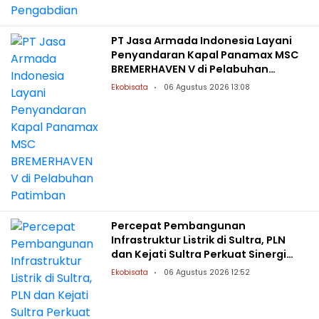
PT Jasa Armada Indonesia Layani
Penyandaran Kapal Panamax MSC
BREMERHAVEN V di Pelabuhan
Patimban
Ekobisata
06 Agustus 2026 13:08
Percepat Pembangunan
Infrastruktur Listrik di Sultra, PLN
dan Kejati Sultra Perkuat Sinergi
Hukum
Ekobisata
06 Agustus 2026 12:52