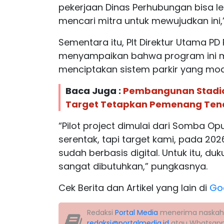
pekerjaan Dinas Perhubungan bisa leb
mencari mitra untuk mewujudkan ini,
Sementara itu, Plt Direktur Utama PD P
menyampaikan bahwa program ini m
menciptakan sistem parkir yang mod
Baca Juga :
Pembangunan Stadio
Target Tetapkan Pemenang Ten
“Pilot project dimulai dari Somba O
serentak, tapi target kami, pada 2026
sudah berbasis digital. Untuk itu, 
sangat dibutuhkan,” pungkasnya.
Cek Berita dan Artikel yang lain di
Go
Redaksi
Portal Media
menerima naskah la
redaksi@portalmedia.id
atau Whatsap