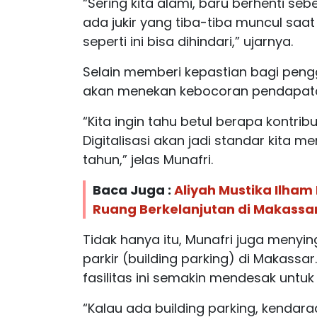
“Sering kita alami, baru berhenti seb
ada jukir yang tiba-tiba muncul saat
seperti ini bisa dihindari,” ujarnya.
Selain memberi kepastian bagi penggun
akan menekan kebocoran pendapatan
“Kita ingin tahu betul berapa kontrib
Digitalisasi akan jadi standar kita
tahun,” jelas Munafri.
Baca Juga :
Aliyah Mustika Ilha
Ruang Berkelanjutan di Makassa
Tidak hanya itu, Munafri juga men
parkir (building parking) di Makass
fasilitas ini semakin mendesak untuk
“Kalau ada building parking, kendara