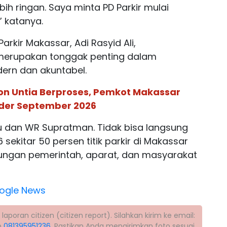
ih ringan. Saya minta PD Parkir mulai
” katanya.
arkir Makassar, Adi Rasyid Ali,
erupakan tonggak penting dalam
ern dan akuntabel.
n Untia Berproses, Pemkot Makassar
der September 2026
pu dan WR Supratman. Tidak bisa langsung
 sekitar 50 persen titik parkir di Makassar
dukungan pemerintah, aparat, dan masyarakat
ogle News
poran citizen (citizen report). Silahkan kirim ke email:
p
081395951236
. Pastikan Anda mengirimkan foto sesuai