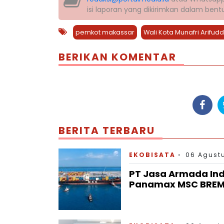
isi laporan yang dikirimkan dalam ben
pemkot makassar
Wali Kota Munafri Arifudd
BERIKAN KOMENTAR
BERITA TERBARU
EKOBISATA
06 Agustu
PT Jasa Armada In
Panamax MSC BREME