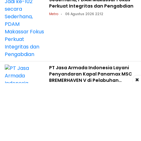
Perkuat Integritas dan Pengabdian
Metro
06 Agustus 2026 22:12
PT Jasa Armada Indonesia Layani
Penyandaran Kapal Panamax MSC
×
BREMERHAVEN V di Pelabuhan
Patimban
Ekobisata
06 Agustus 2026 13:08