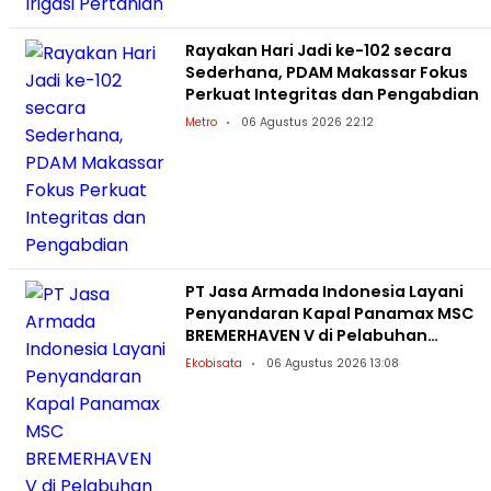
Rayakan Hari Jadi ke-102 secara
Sederhana, PDAM Makassar Fokus
Perkuat Integritas dan Pengabdian
Metro
06 Agustus 2026 22:12
PT Jasa Armada Indonesia Layani
Penyandaran Kapal Panamax MSC
BREMERHAVEN V di Pelabuhan
Patimban
Ekobisata
06 Agustus 2026 13:08