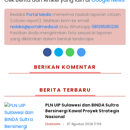
Cek Berita dan Artikel yang lain di
Google News
Redaksi
Portal Media
menerima naskah laporan citizen
(citizen report). Silahkan kirim ke email:
redaksi@portalmedia.id
atau Whatsapp
081395951236
.
Pastikan Anda mengirimkan foto sesuai isi laporan
yang dikirimkan dalam bentuk landscape
BERIKAN KOMENTAR
BERITA TERBARU
PLN UIP Sulawesi dan BINDA Sultra
Bersinergi Kawal Proyek Strategis
Nasional
Ekobisata
07 Agustus 2026 17:59