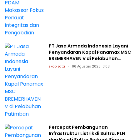
PT Jasa Armada Indonesia Layani
Penyandaran Kapal Panamax MSC
BREMERHAVEN V di Pelabuhan
Patimban
Ekobisata
06 Agustus 2026 13:08
Percepat Pembangunan
Infrastruktur Listrik di Sultra, PLN
dan Kejati Sultra Perkuat Sinergi