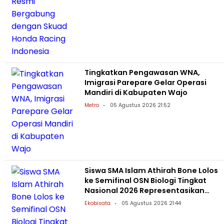
Tingkatkan Pengawasan WNA,
Imigrasi Parepare Gelar Operasi
Mandiri di Kabupaten Wajo
Metro
05 Agustus 2026 21:52
Siswa SMA Islam Athirah Bone Lolos
ke Semifinal OSN Biologi Tingkat
Nasional 2026 Representasikan
Sulsel
Ekobisata
05 Agustus 2026 21:44