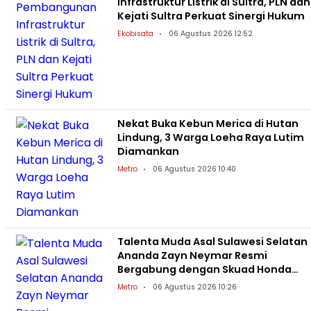
Infrastruktur Listrik di Sultra, PLN dan
Kejati Sultra Perkuat Sinergi Hukum
Ekobisata
06 Agustus 2026 12:52
Nekat Buka Kebun Merica di Hutan
Lindung, 3 Warga Loeha Raya Lutim
Diamankan
Metro
06 Agustus 2026 10:40
Talenta Muda Asal Sulawesi Selatan
Ananda Zayn Neymar Resmi
Bergabung dengan Skuad Honda
Racing Indonesia
Metro
06 Agustus 2026 10:26