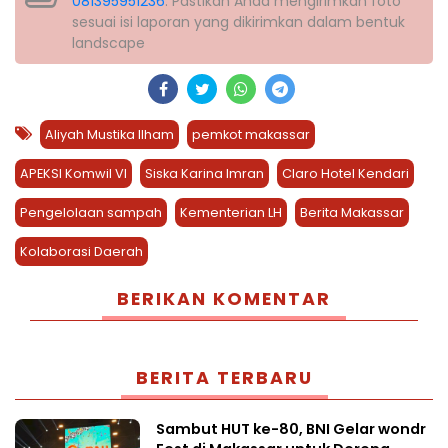
081395951236
. Pastikan Anda mengirimkan foto
sesuai isi laporan yang dikirimkan dalam bentuk
landscape
Aliyah Mustika Ilham
pemkot makassar
APEKSI Komwil VI
Siska Karina Imran
Claro Hotel Kendari
Pengelolaan sampah
Kementerian LH
Berita Makassar
Kolaborasi Daerah
BERIKAN KOMENTAR
BERITA TERBARU
Sambut HUT ke-80, BNI Gelar wondr