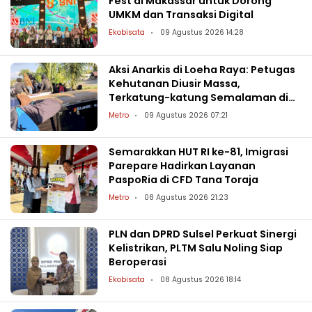
Fest di Makassar untuk Dorong
UMKM dan Transaksi Digital
Ekobisata
09 Agustus 2026 14:28
Aksi Anarkis di Loeha Raya: Petugas
Kehutanan Diusir Massa,
Terkatung-katung Semalaman di
Danau Towuti
Metro
09 Agustus 2026 07:21
Semarakkan HUT RI ke-81, Imigrasi
Parepare Hadirkan Layanan
PaspoRia di CFD Tana Toraja
Metro
08 Agustus 2026 21:23
PLN dan DPRD Sulsel Perkuat Sinergi
Kelistrikan, PLTM Salu Noling Siap
Beroperasi
Ekobisata
08 Agustus 2026 18:14