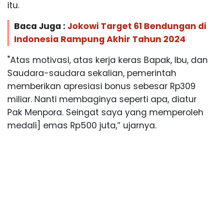
itu.
Baca Juga :
Jokowi Target 61 Bendungan di
Indonesia Rampung Akhir Tahun 2024
"Atas motivasi, atas kerja keras Bapak, Ibu, dan
Saudara-saudara sekalian, pemerintah
memberikan apresiasi bonus sebesar Rp309
miliar. Nanti membaginya seperti apa, diatur
Pak Menpora. Seingat saya yang memperoleh
medali] emas Rp500 juta,” ujarnya.