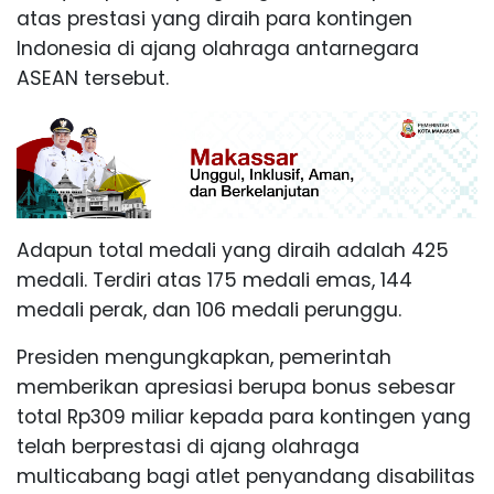
atas prestasi yang diraih para kontingen
Indonesia di ajang olahraga antarnegara
ASEAN tersebut.
Adapun total medali yang diraih adalah 425
medali. Terdiri atas 175 medali emas, 144
medali perak, dan 106 medali perunggu.
Presiden mengungkapkan, pemerintah
memberikan apresiasi berupa bonus sebesar
total Rp309 miliar kepada para kontingen yang
telah berprestasi di ajang olahraga
multicabang bagi atlet penyandang disabilitas