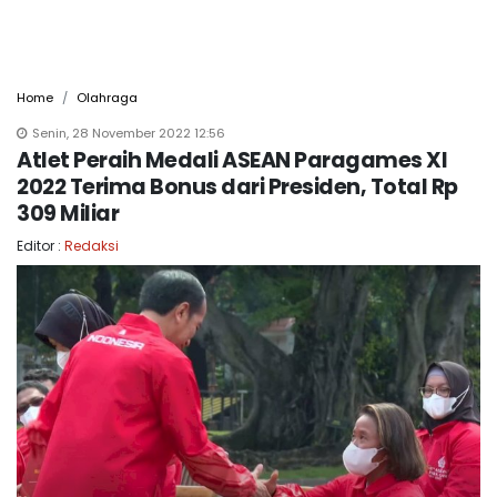
Home
Olahraga
Senin, 28 November 2022 12:56
Atlet Peraih Medali ASEAN Paragames XI
2022 Terima Bonus dari Presiden, Total Rp
309 Miliar
Editor :
Redaksi