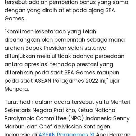
tersebut adalah pemberian bonus yang sama
dengan yang diraih atlet pada ajang SEA
Games.
"Komitmen kesetaraan yang telah
dicanangkan oleh pemerintah sebagaimana
arahan Bapak Presiden salah satunya
ditunjukkan melalui tidak adanya perbedaan
antara apresiasi terhadap prestasi yang
ditorehkan pada saat SEA Games maupun
pada saat ASEAN Paragames 2022 ini," ujar
Menpora.
Turut hadir dalam acara tersebut yaitu Menteri
Sekretaris Negara Pratikno, Ketua National
Paralympic Committee (NPC) Indonesia Senny
Marbun, dan Chef de Mission Kontingen
Indonesia di
ASEAN Paragames XI
Andi Herman.