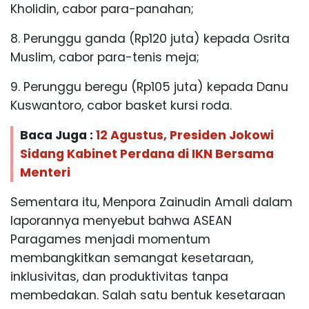
Kholidin, cabor para-panahan;
8. Perunggu ganda (Rp120 juta) kepada Osrita
Muslim, cabor para-tenis meja;
9. Perunggu beregu (Rp105 juta) kepada Danu
Kuswantoro, cabor basket kursi roda.
Baca Juga :
12 Agustus, Presiden Jokowi
Sidang Kabinet Perdana di IKN Bersama
Menteri
Sementara itu, Menpora Zainudin Amali dalam
laporannya menyebut bahwa ASEAN
Paragames menjadi momentum
membangkitkan semangat kesetaraan,
inklusivitas, dan produktivitas tanpa
membedakan. Salah satu bentuk kesetaraan