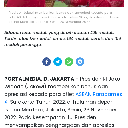
Presiden Jokowi memberikan bonus dan apresiasi kepada para
atlet ASEAN Paragames XI Surakarta Tahun 2022, di halaman depan
Istana Merdeka, Jakarta, Senin, 28 November 2022
Adapun total medali yang diraih adalah 425 medali.
Terdiri atas 175 medali emas, 144 medali perak, dan 106
medali perunggu.
PORTALMEDIA.ID, JAKARTA
- Presiden RI Joko
Widodo (Jokowi) memberikan bonus dan
apresiasi kepada para atlet
ASEAN Paragames
XI
Surakarta Tahun 2022, di halaman depan
Istana Merdeka, Jakarta, Senin, 28 November
2022. Pada kesempatan itu, Presiden
menyampaikan penghargaan dan apresiasi