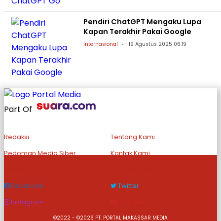
Pendiri ChatGPT Mengaku Lupa
Kapan Terakhir Pakai Google
Internasional
19 Agustus 2025 06:19
Part Of
Redaksi
Tentang Kami
Pedoman Media Siber
Kontak Kami
Disclaimer
Privacy Policy
Facebook
Twitter
Instagram
Youtube
©2022 - ©2026 PT. PORTAL MAKASSAR MEDIA