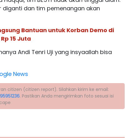
er diganti dan tim pemenangan akan
ngsung Bantuan untuk Korban Demo di
Rp 15 Juta
anya Andi Tenri Uji yang insyaallah bisa
ogle News
citizen (citizen report). Silahkan kirim ke email:
395951236
. Pastikan Anda mengirimkan foto sesuai isi
scape