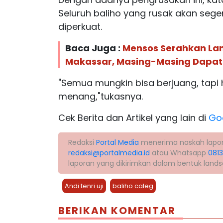
Seluruh baliho yang rusak akan seg
diperkuat.
Baca Juga :
Mensos Serahkan La
Makassar, Masing-Masing Dapat 
"Semua mungkin bisa berjuang, tapi h
menang,"tukasnya.
Cek Berita dan Artikel yang lain di
Go
Redaksi
Portal Media
menerima naskah laporan 
redaksi@portalmedia.id
atau Whatsapp
081
laporan yang dikirimkan dalam bentuk land
Andi tenri uji
baliho caleg
BERIKAN KOMENTAR