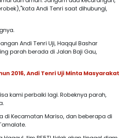
 damai dan aman. Jangam ada kecurangan,
erobek),"kata Andi Tenri saat dihubungi,
gnya.
angan Andi Tenri Uji, Haqqul Bashar
ing parah berada di Jalan Baji Gau,
hun 2016, Andi Tenri Uji Minta Masyarakat
isa kami perbaiki lagi. Robeknya parah,
a.
a di Kecamatan Mariso, dan beberapa di
Tamalate.
Haqqul, tim BE5TI tidak akan tinggal diam.