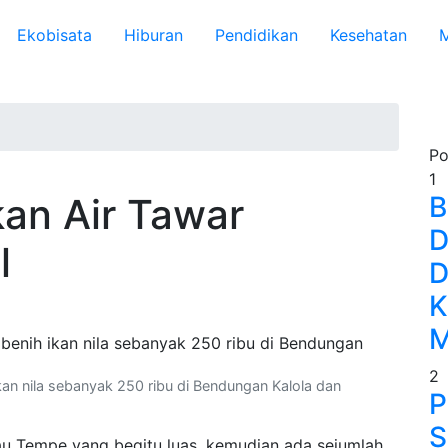
Ekobisata
Hiburan
Pendidikan
Kesehatan
M
Po
1
kan Air Tawar
B
D
el
D
K
M
2
kan nila sebanyak 250 ribu di Bendungan Kalola dan
P
S
u Tempe yang begitu luas, kemudian ada sejumlah