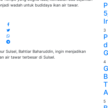
P
jadi wadah untuk budidaya ikan air tawar.
5
I
3
P
d
G
r Sulsel, Bahtiar Baharuddin, ingin menjadikan
 air tawar terbesar di Sulsel.
4
G
B
T
A
5
B