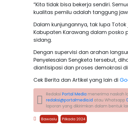
“Kita tidak bisa bekerja sendiri. Sem
kualitas pemilu adalah tanggung ja
Dalam kunjungannya, tak lupa Totok
Kabupaten Karawang dalam posko p
sidang.
Dengan supervisi dan arahan langsun
Penyelesaian Sengketa tersebut, di
diantisipasi dan proses demokrasi di
Cek Berita dan Artikel yang lain di
Go
Redaksi
Portal Media
menerima naskah lapo
redaksi@portalmedia.id
atau Whatsapp
laporan yang dikirimkan dalam bentuk l
Bawaslu
Pilkada 2024