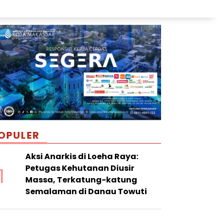
OPULER
Aksi Anarkis di Loeha Raya:
1
Petugas Kehutanan Diusir
Massa, Terkatung-katung
Semalaman di Danau Towuti