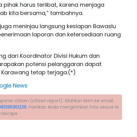
ua pihak harus terlibat, karena menjaga
wab kita bersama,” tambahnya.
 juga meninjau langsung kesiapan Bawaslu
enerimaan laporan dan ketersediaan ruang
g dari Koordinator Divisi Hukum dan
harapakan potensi pelanggaran dapat
 Karawang tetap terjaga.(*)
ogle News
ran citizen (citizen report). Silahkan kirim ke email:
081395951236
. Pastikan Anda mengirimkan foto sesuai isi
andscape