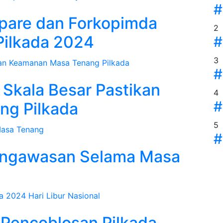
#
epare dan Forkopimda
2
Pilkada 2024
#
3
#
i Skala Besar Pastikan
4
#
ng Pilkada
5
#
engawasan Selama Masa
 Pencoblosan Pilkada