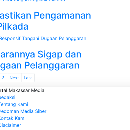
Pastikan Pengamanan
Pilkada
jarannya Sigap dan
ugaan Pelanggaran
3
Next
Last
rtal Makassar Media
Redaksi
Tentang Kami
Pedoman Media Siber
Kontak Kami
Disclaimer