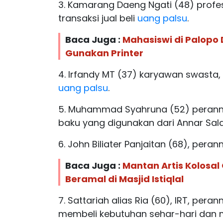
3. Kamarang Daeng Ngati (48) profe
transaksi jual beli
uang palsu
.
Baca Juga :
Mahasiswi di Palopo 
Gunakan Printer
4. Irfandy MT (37) karyawan swasta,
uang palsu
.
5. Muhammad Syahruna (52) peranny
baku yang digunakan dari Annar Sal
6. John Biliater Panjaitan (68), per
Baca Juga :
Mantan Artis Kolosal
Beramal di Masjid Istiqlal
7. Sattariah alias Ria (60), IRT, per
membeli kebutuhan sehar-hari dan 