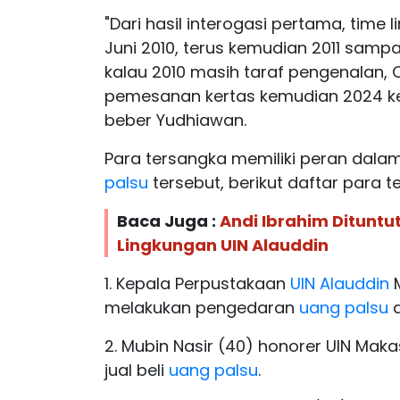
"Dari hasil interogasi pertama, time
Juni 2010, terus kemudian 2011 samp
kalau 2010 masih taraf pengenalan,
pemesanan kertas kemudian 2024 kem
beber Yudhiawan.
Para tersangka memiliki peran dal
palsu
tersebut, berikut daftar para
Baca Juga :
Andi Ibrahim Dituntut
Lingkungan UIN Alauddin
1. Kepala Perpustakaan
UIN Alauddin
M
melakukan pengedaran
uang palsu
d
2. Mubin Nasir (40) honorer UIN Ma
jual beli
uang palsu
.