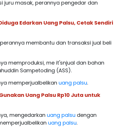
si juru masak, perannya pengedar dan
Diduga Edarkan Uang Palsu, Cetak Sendiri
 perannya membantu dan transaksi jual beli
a memproduksi, me it'snjual dan bahan
ahuddin Sampetoding (ASS).
annya memperjualbelikan
uang palsu
.
 Gunakan Uang Palsu Rp10 Juta untuk
annya, mengedarkan
uang palsu
dengan
memperjualbelikan
uang palsu
.