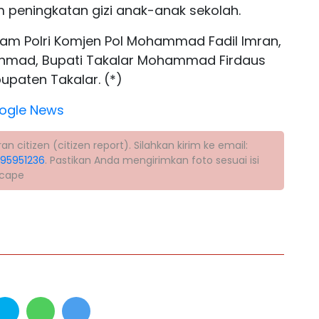
 peningkatan gizi anak-anak sekolah.
rkam Polri Komjen Pol Mohammad Fadil Imran,
 Achmad, Bupati Takalar Mohammad Firdaus
upaten Takalar. (*)
ogle News
citizen (citizen report). Silahkan kirim ke email:
395951236
. Pastikan Anda mengirimkan foto sesuai isi
scape