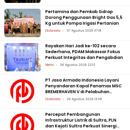
Pertamina dan Pemkab Sidrap
Dorong Penggunaan Bright Gas 5,5
Kg untuk Pompa Irigasi Pertanian
Ekobisata
07 Agustus 2026 07:18
Rayakan Hari Jadi ke-102 secara
Sederhana, PDAM Makassar Fokus
Perkuat Integritas dan Pengabdian
Metro
06 Agustus 2026 22:12
PT Jasa Armada Indonesia Layani
Penyandaran Kapal Panamax MSC
BREMERHAVEN V di Pelabuhan
Patimban
Ekobisata
06 Agustus 2026 13:08
Percepat Pembangunan
Infrastruktur Listrik di Sultra, PLN
dan Kejati Sultra Perkuat Sinergi