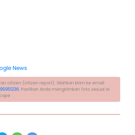
ogle News
citizen (citizen report). Silahkan kirim ke email:
395951236
. Pastikan Anda mengirimkan foto sesuai isi
scape