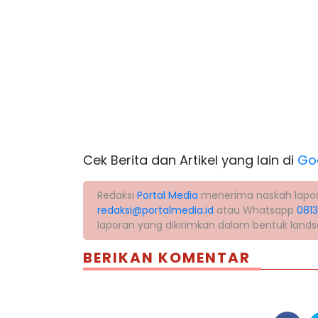
Cek Berita dan Artikel yang lain di
Go
Redaksi
Portal Media
menerima naskah laporan 
redaksi@portalmedia.id
atau Whatsapp
081
laporan yang dikirimkan dalam bentuk land
BERIKAN KOMENTAR