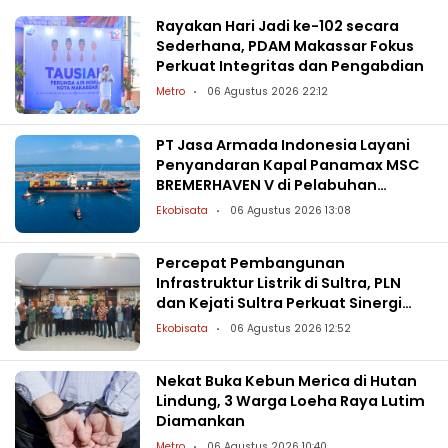
Rayakan Hari Jadi ke-102 secara
Sederhana, PDAM Makassar Fokus
Perkuat Integritas dan Pengabdian
Metro
06 Agustus 2026 22:12
PT Jasa Armada Indonesia Layani
Penyandaran Kapal Panamax MSC
BREMERHAVEN V di Pelabuhan
Patimban
Ekobisata
06 Agustus 2026 13:08
Percepat Pembangunan
Infrastruktur Listrik di Sultra, PLN
dan Kejati Sultra Perkuat Sinergi
Hukum
Ekobisata
06 Agustus 2026 12:52
Nekat Buka Kebun Merica di Hutan
Lindung, 3 Warga Loeha Raya Lutim
Diamankan
Metro
06 Agustus 2026 10:40