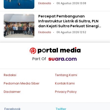
Patimban
Ekobisata
06 Agustus 2026 13:08
Percepat Pembangunan
Infrastruktur Listrik di Sultra, PLN
dan Kejati Sultra Perkuat Sinergi
Hukum
Ekobisata
06 Agustus 2026 12:52
Part Of
Redaksi
Tentang Kami
Pedoman Media Siber
Kontak Kami
Disclaimer
Privacy Policy
Facebook
Twitter