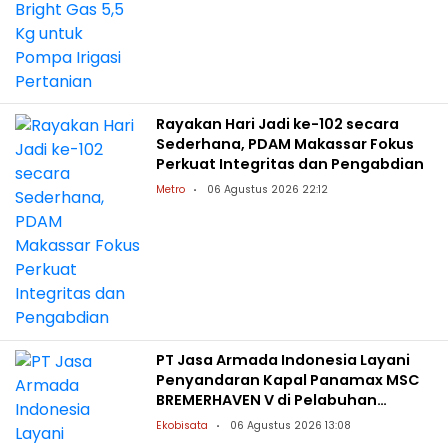
Rayakan Hari Jadi ke-102 secara
Sederhana, PDAM Makassar Fokus
Perkuat Integritas dan Pengabdian
Metro
06 Agustus 2026 22:12
PT Jasa Armada Indonesia Layani
Penyandaran Kapal Panamax MSC
BREMERHAVEN V di Pelabuhan
Patimban
Ekobisata
06 Agustus 2026 13:08