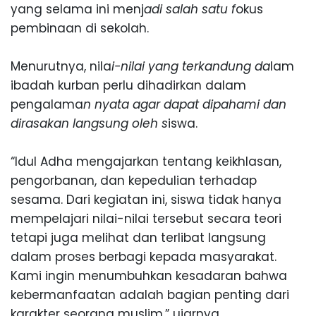
yang selama ini menj
adi salah satu f
okus
pembinaan di sekolah.
Menurutnya, nila
i-nilai yang terkandung da
lam
ibadah kurban perlu dihadirkan dalam
pengalama
n nyata agar dapat dipahami dan
dirasakan langsung oleh s
iswa.
“Idul Adha mengajarkan tentang keikhlasa
n,
pengorbanan, dan kepedulian
terhadap
sesama. Dari kegiatan ini,
siswa tidak
hanya
mem
pelajari nilai-nilai tersebut secara teori
tetapi juga melihat dan terlibat langsung
dalam proses berbagi kep
ad
a masyarakat.
Kami ingin menumbuhka
n kesadaran bahwa
kebermanfaatan adalah bagian penting dari
karakter seorang muslim,” ujarnya.