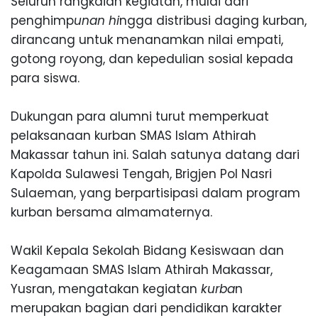
Sel
uruh rangkaian kegiatan, mulai dari
penghimp
unan hi
ngga distribusi daging kurban,
dirancang u
n
tuk menanamkan nilai empati,
gotong royong, dan kepedulian sosial kepada
para siswa.
Dukungan para alumni turut memperkuat
pelaksanaan kurban SMAS Islam Athirah
Makassar tahun ini. Salah satunya datang dar
i
Kapolda Sulawesi Tengah, Brigjen Pol N
asri
Sulaeman, yang berpartisipasi dalam program
kurban bersama almamaternya.
Wakil Kepala Sekolah Bidang Kesiswaan da
n
Keagamaan SMAS Islam Athirah Makassar,
Yusran, mengatakan kegiatan
kurba
n
merupakan bagian dari pendidikan karakter