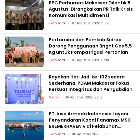
BPC Perhumas Makassar Dilantik 8
Agustus, Dirangkaikan PR Talk Krisis
Komunikasi Multidimensi
Ekobisata
07 Agustus 2026 08:25
Pertamina dan Pemkab Sidrap
Dorong Penggunaan Bright Gas 5,5
Kg untuk Pompa Irigasi Pertanian
Ekobisata
07 Agustus 2026 07:18
Rayakan Hari Jadi ke-102 secara
Sederhana, PDAM Makassar Fokus
Perkuat Integritas dan Pengabdian
Metro
06 Agustus 2026 22:12
PT Jasa Armada Indonesia Layani
Penyandaran Kapal Panamax MSC
BREMERHAVEN V di Pelabuhan
Patimban
Ekobisata
06 Agustus 2026 13:08