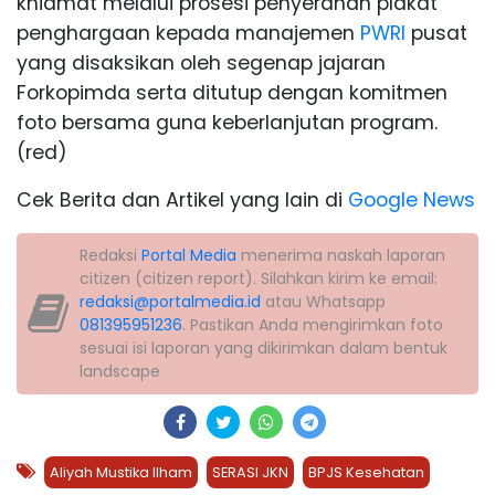
khidmat melalui prosesi penyerahan plakat
penghargaan kepada manajemen
PWRI
pusat
yang disaksikan oleh segenap jajaran
Forkopimda serta ditutup dengan komitmen
foto bersama guna keberlanjutan program.
(red)
Cek Berita dan Artikel yang lain di
Google News
Redaksi
Portal Media
menerima naskah laporan
citizen (citizen report). Silahkan kirim ke email:
redaksi@portalmedia.id
atau Whatsapp
081395951236
. Pastikan Anda mengirimkan foto
sesuai isi laporan yang dikirimkan dalam bentuk
landscape
Aliyah Mustika Ilham
SERASI JKN
BPJS Kesehatan