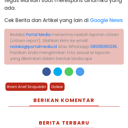
tegas Muhidin saat merespons dinamika yang
ada.
Cek Berita dan Artikel yang lain di
Google News
Redaksi
Portal Media
menerima naskah laporan citizen
(citizen report). Silahkan kirim ke email:
redaksi@portalmedia.id
atau Whatsapp
081395951236
.
Pastikan Anda mengirimkan foto sesuai isi laporan
yang dikirimkan dalam bentuk landscape
Ilham Arief Sirajuddin
Golkar
BERIKAN KOMENTAR
BERITA TERBARU