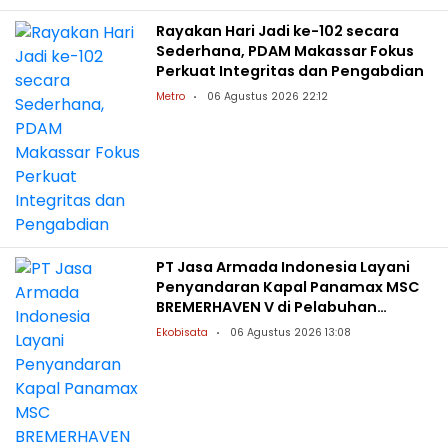
Rayakan Hari Jadi ke-102 secara
Sederhana, PDAM Makassar Fokus
Perkuat Integritas dan Pengabdian
Metro
06 Agustus 2026 22:12
PT Jasa Armada Indonesia Layani
Penyandaran Kapal Panamax MSC
BREMERHAVEN V di Pelabuhan
Patimban
Ekobisata
06 Agustus 2026 13:08