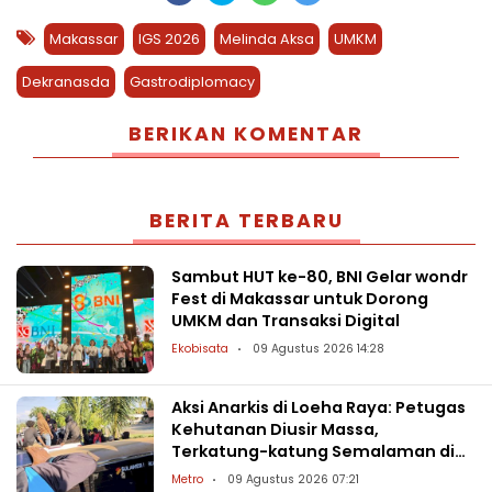
Makassar
IGS 2026
Melinda Aksa
UMKM
Dekranasda
Gastrodiplomacy
BERIKAN KOMENTAR
BERITA TERBARU
Sambut HUT ke-80, BNI Gelar wondr
Fest di Makassar untuk Dorong
UMKM dan Transaksi Digital
Ekobisata
09 Agustus 2026 14:28
Aksi Anarkis di Loeha Raya: Petugas
Kehutanan Diusir Massa,
Terkatung-katung Semalaman di
Danau Towuti
Metro
09 Agustus 2026 07:21