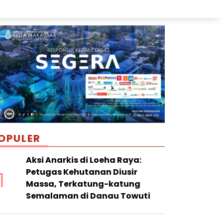
OPULER
Aksi Anarkis di Loeha Raya:
1
Petugas Kehutanan Diusir
Massa, Terkatung-katung
Semalaman di Danau Towuti