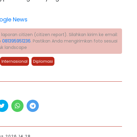
ogle News
poran citizen (citizen report). Silahkan kirim ke email:
p
081395951236
. Pastikan Anda mengirimkan foto sesuai
tuk landscape
Internasional
Diplomasi
s 2026 14:28