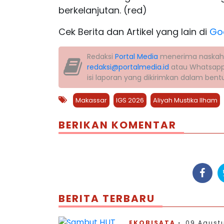
berkelanjutan. (red)
Cek Berita dan Artikel yang lain di
Go
Redaksi
Portal Media
menerima naskah la
redaksi@portalmedia.id
atau Whatsap
isi laporan yang dikirimkan dalam ben
Makassar
IGS 2026
Aliyah Mustika Ilham
BERIKAN KOMENTAR
BERITA TERBARU
EKOBISATA
09 Agustu