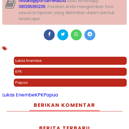
redaksi@portalmedia.id
atau Whatsapp
081395951236
. Pastikan Anda mengirimkan foto
sesuai isi laporan yang dikirimkan dalam bentuk
landscape
Lukas Enembe
KPK
Papua
Lukas Enembe
KPK
Papua
BERIKAN KOMENTAR
BERITA TERBARU