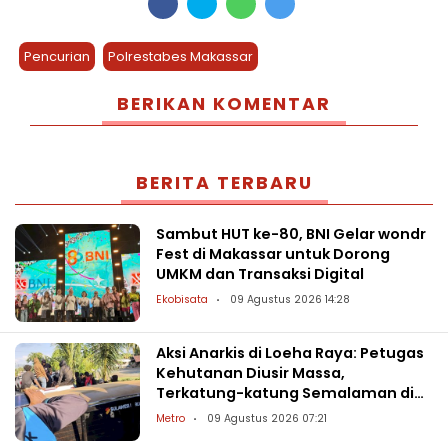
Pencurian
Polrestabes Makassar
BERIKAN KOMENTAR
BERITA TERBARU
Sambut HUT ke-80, BNI Gelar wondr
Fest di Makassar untuk Dorong
UMKM dan Transaksi Digital
Ekobisata
09 Agustus 2026 14:28
Aksi Anarkis di Loeha Raya: Petugas
Kehutanan Diusir Massa,
Terkatung-katung Semalaman di
Danau Towuti
Metro
09 Agustus 2026 07:21