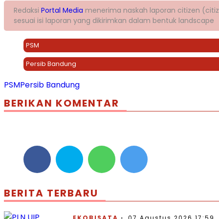
Redaksi
Portal Media
menerima naskah laporan citizen (citize
sesuai isi laporan yang dikirimkan dalam bentuk landscape
PSM
Persib Bandung
PSM
Persib Bandung
BERIKAN KOMENTAR
BERITA TERBARU
EKOBISATA
07 Agustus 2026 17:59