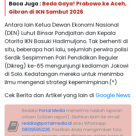
Baca Juga :
Beda Gaya! Prabowo ke Aceh,
Gibran di IKN Sambut 2026
Antara lain Ketua Dewan Ekonomi Nasional
(DEN) Luhut Binsar Pandjaitan dan Kepala
Otorita IKN Basuki Hadimuljono. Tak berhenti di
situ, beberapa hari lalu, sejumlah perwira polisi
Serdik Sespimmen Polri Pendidikan Reguler
(Dikreg) ke-65 mengunjungi kediaman Jokowi
di Solo. Kedatangan mereka untuk menimba
ilmu mengenai strategi kepemimpinan.(*)
Cek Berita dan Artikel yang lain di
Google News
Redaksi
Portal Media
menerima naskah laporan
citizen (citizen report). Silahkan kirim ke email:
redaksi@portalmedia.id
atau Whatsapp
081395951236
. Pastikan Anda mengirimkan foto
sesuai isi laporan yang dikirimkan dalam bentuk