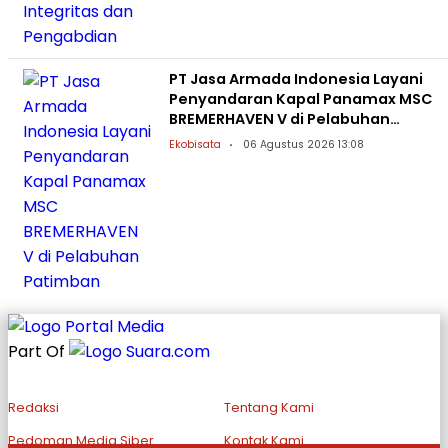
PT Jasa Armada Indonesia Layani
Penyandaran Kapal Panamax MSC
BREMERHAVEN V di Pelabuhan
Patimban
Ekobisata
06 Agustus 2026 13:08
Part Of
Redaksi
Tentang Kami
Pedoman Media Siber
Kontak Kami