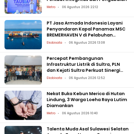
Metro
06 Agustus 2026 22:12
PT Jasa Armada Indonesia Layani
Penyandaran Kapal Panamax MSC
BREMERHAVEN V di Pelabuhan
Patimban
Ekobisata
06 Agustus 2026 13:08
Percepat Pembangunan
Infrastruktur Listrik di Sultra, PLN
dan Kejati Sultra Perkuat Sinergi
Hukum
Ekobisata
06 Agustus 2026 12:52
Nekat Buka Kebun Merica di Hutan
Lindung, 3 Warga Loeha Raya Lutim
Diamankan
Metro
06 Agustus 2026 10:40
Talenta Muda Asal Sulawesi Selatan