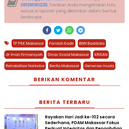
081395951236
. Pastikan Anda mengirimkan foto
sesuai isi laporan yang dikirimkan dalam bentuk
landscape
TP PKK Makassar
Faridah Kadir
BNN Baddoka
dr Iman Firmansyah
Dinas Sosial Makassar
KRISAN
Rehabilitasi Narkoba
Berita Makassar
Generasi muda
BERIKAN KOMENTAR
BERITA TERBARU
Rayakan Hari Jadi ke-102 secara
Sederhana, PDAM Makassar Fokus
Perkuat Integritas dan Pengabdian