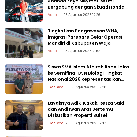
Ananda Zayn Neymar Resmi
Bergabung dengan Skuad Honda
Racing Indonesia
Metro
06 Agustus 2026 10:26
Tingkatkan Pengawasan WNA,
Imigrasi Parepare Gelar Operasi
Mandiri di Kabupaten Wajo
Metro
05 Agustus 2026 21:52
Siswa SMA Islam Athirah Bone Lolos
ke Semifinal OSN Biologi Tingkat
Nasional 2026 Representasikan
Sulsel
Ekobisata
05 Agustus 2026 21:44
Layaknya Adik-Kakak, Rezza Said
dan Andi Iwan Aras Bertemu
Diskusikan Properti Sulsel
Ekobisata
05 Agustus 2026 21:17